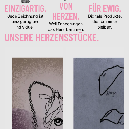
VON
EINZIGARTIG.
FÜR EWIG.
HERZEN.
Jede Zeichnung ist
Digitale Produkte,
einzigartig und
die für immer
Weil Erinnerungen
individuell.
bleiben.
das Herz berühren.
UNSERE HERZENSSTÜCKE.