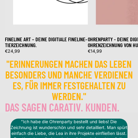
FINELINE ART – DEINE DIGITIALE FINELINE-
OHRENPARTY - DEINE DIG
TIERZEICHNUNG.
OHRENZEICHNUNG VON HU
€24,99
€14,99
"ERINNERUNGEN MACHEN DAS LEBEN
BESONDERS UND MANCHE VERDIENEN
ES, FÜR IMMER FESTGEHALTEN ZU
WERDEN."
DAS SAGEN CARATIV. KUNDEN.
"Ich habe die Ohrenparty bestellt und liebs! Die
Zeichnung ist wunderschön und sehr detailliert. Man spürt
einfach die Liebe, die Lea in ihre Projekte einfließen lässt.