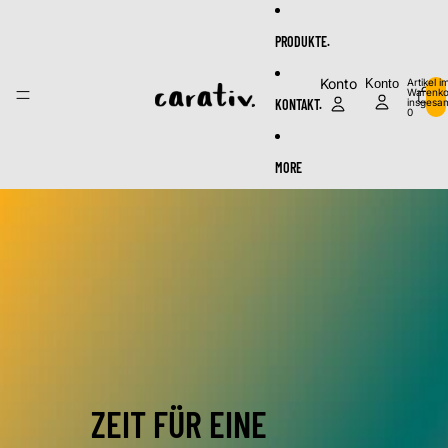
Direkt zum Inhalt
PRODUKTE.
Konto
Konto
Artikel i
Warenko
KONTAKT.
insgesam
0
MORE
ZEIT FÜR EINE