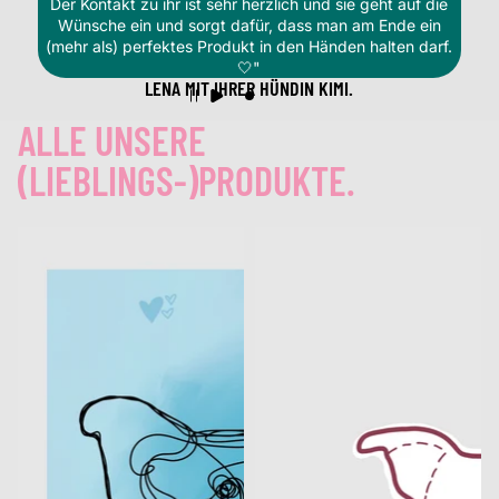
Der Kontakt zu ihr ist sehr herzlich und sie geht auf die
Wünsche ein und sorgt dafür, dass man am Ende ein
(mehr als) perfektes Produkt in den Händen halten darf.
🤍"
LENA MIT IHRER HÜNDIN KIMI.
ALLE UNSERE
(LIEBLINGS-)PRODUKTE.